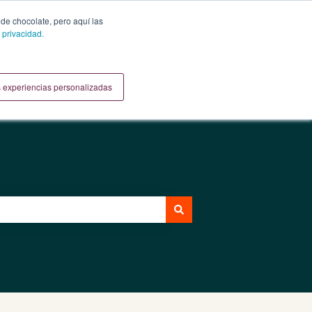
Crea un ticket
Portal de clientes
 de chocolate, pero aquí las
 privacidad.
Regresar al Sitio Web
 experiencias personalizadas