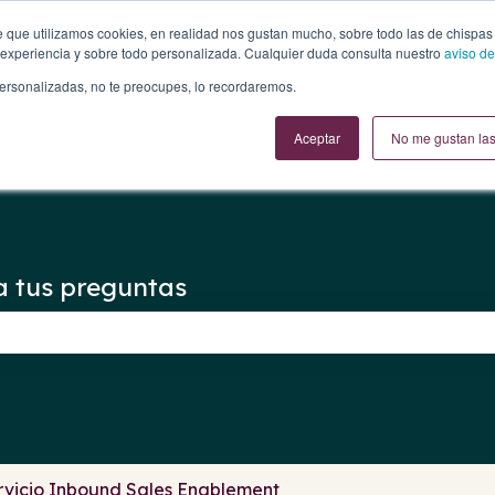
 para
te que utilizamos cookies, en realidad nos gustan mucho, sobre todo las de chispas
experiencia y sobre todo personalizada. Cualquier duda consulta nuestro
aviso de
personalizadas, no te preocupes, lo recordaremos.
Aceptar
No me gustan las
a tus preguntas
ampo de búsqueda está vacío.
rvicio Inbound Sales Enablement