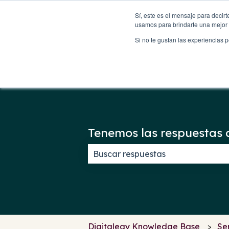
Español - México
Traducciones de Mostrar submenú
Sí, este es el mensaje para decir
usamos para brindarte una mejor 
Si no te gustan las experiencias 
Tenemos las respuestas 
No hay sugerencias porque el c
Digitalegy Knowledge Base
Se